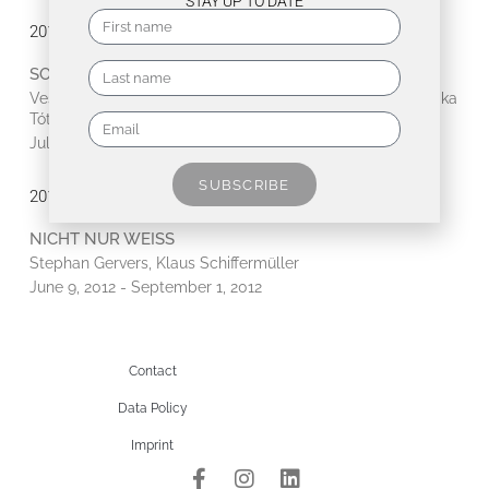
STAY UP TO DATE
2013
SOMMERFRISCHE
Vesna Bursich, Klaus Schiffermüller, Iskren Semkov, Angelika
Tóth
July 6, 2013 - September 1, 2013
SUBSCRIBE
2012
NICHT NUR WEISS
Stephan Gervers, Klaus Schiffermüller
June 9, 2012 - September 1, 2012
Contact
Data Policy
Imprint