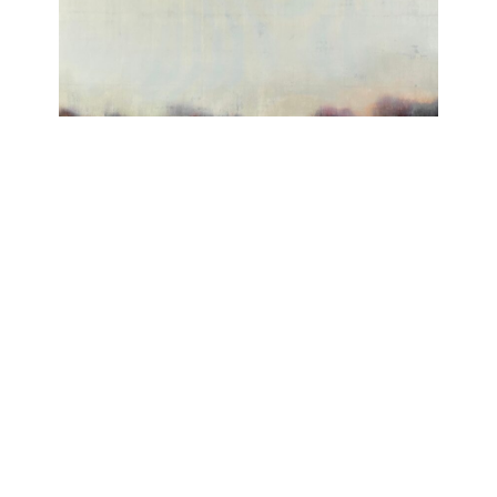
wie es ist kann es sein
Nico Sawatzki
Galerie Isabelle Lesmeister
September 25, 2025 - November 15, 2025
Contact
Data Policy
Imprint