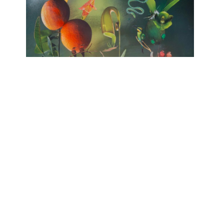
no HARMONY
huber.huber, Barbara Sophie Höcherl
Galerie Isabelle Lesmeister
April 10, 2025 - June 14, 2025
Contact
Data Policy
Imprint